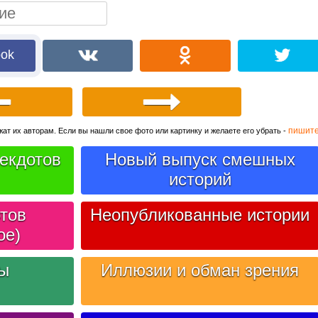
ook
пишит
ат их авторам. Если вы нашли свое фото или картинку и желаете его убрать -
екдотов
Новый выпуск смешных
историй
тов
Неопубликованные истории
ое)
лы
Иллюзии и обман зрения