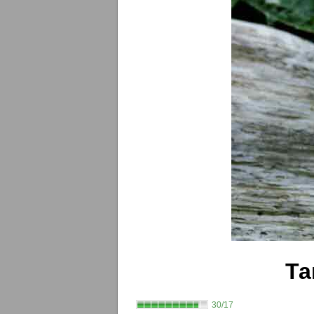
Та
30/17