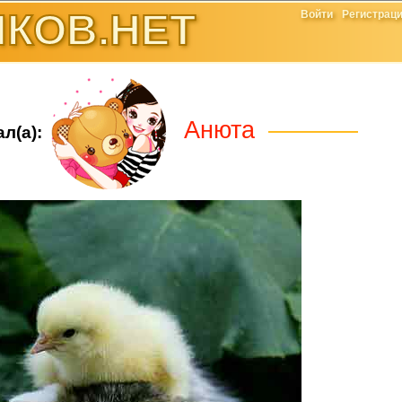
КОВ.НЕТ
Войти
Регистрац
Анюта
л(а):