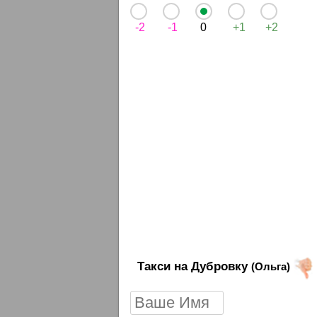
-2
-1
0
+1
+2
Такси на Дубровку
(Ольга)