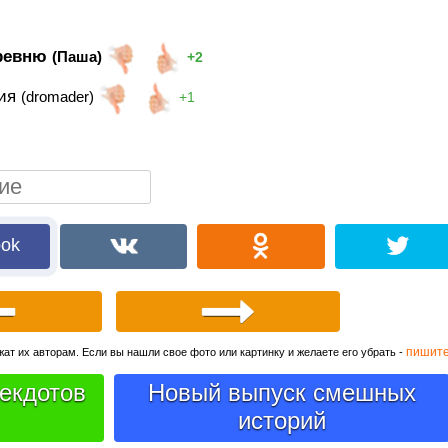
еревню
(Паша)
+2
ния
(dromader)
+1
ook
пишит
ат их авторам. Если вы нашли свое фото или картинку и желаете его убрать -
екдотов
Новый выпуск смешных
историй