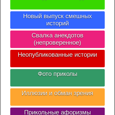
Новый выпуск смешных
историй
Свалка анекдотов
(непроверенное)
Неопубликованные истории
Фото приколы
Иллюзии и обман зрения
Прикольные афоризмы