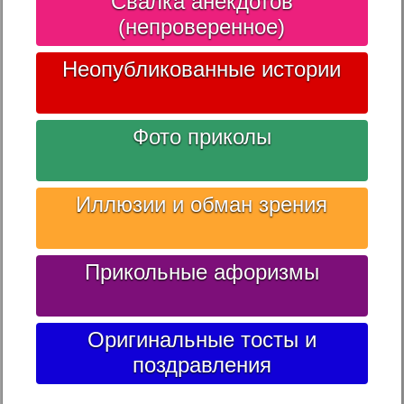
Свалка анекдотов
(непроверенное)
Неопубликованные истории
Фото приколы
Иллюзии и обман зрения
Прикольные афоризмы
Оригинальные тосты и
поздравления