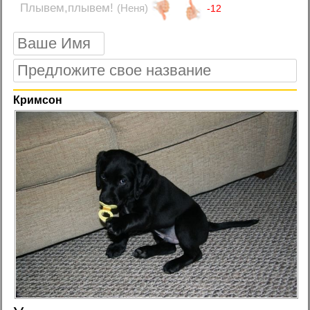
Плывем,плывем!
(Неня)
-12
Кримсон