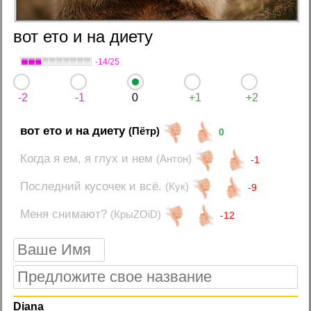
вот ето и на диету
-14/25
-2
-1
0
+1
+2
вот ето и на диету
(Пётр)
0
Когда я ем, я глух и нем
(Антон)
-1
Последний кусочек и всё.
(Кук)
-9
Меня снимают?
(КрыZOiD)
-12
Diana