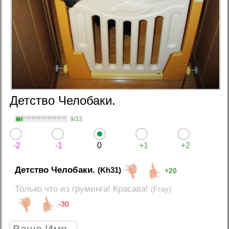
Детство Челобаки.
9/33
-2
-1
0
+1
+2
Детство Челобаки.
(Kh31)
+20
Только что из груминга! Красава!
(Fray)
-30