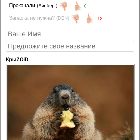
Прокачали
(Айсберг)
0
Запаска не нужна?
(DEN)
-12
КрыZOiD