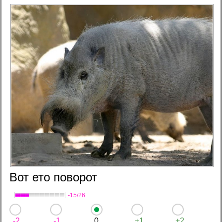
Вот ето поворот
-15/26
-2
-1
0
+1
+2