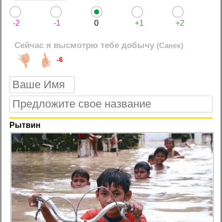
-2
-1
0
+1
+2
Сейчас я высмотрю тебе добычу
(Санек)
-6
Рытвин