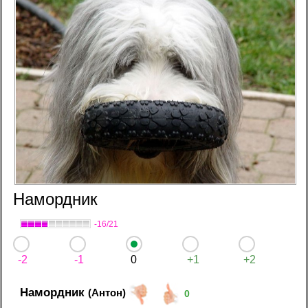
Намордник
-16/21
-2
-1
0
+1
+2
Намордник
(Антон)
0