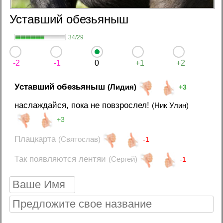
Уставший обезьяныш
34/29
-2
-1
0
+1
+2
Уставший обезьяныш
(Лидия)
+3
наслаждайся, пока не повзрослел!
(Ник Улин)
+3
Плацкарта
(Святослав)
-1
Так появляются лентяи
(Сергей)
-1