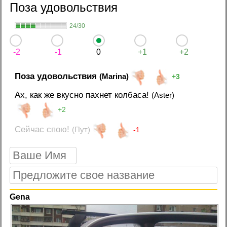
Поза удовольствия
24/30
-2
-1
0
+1
+2
Поза удовольствия
(Marina)
+3
Ах, как же вкусно пахнет колбаса!
(Aster)
+2
Сейчас спою!
(Пут)
-1
Gena