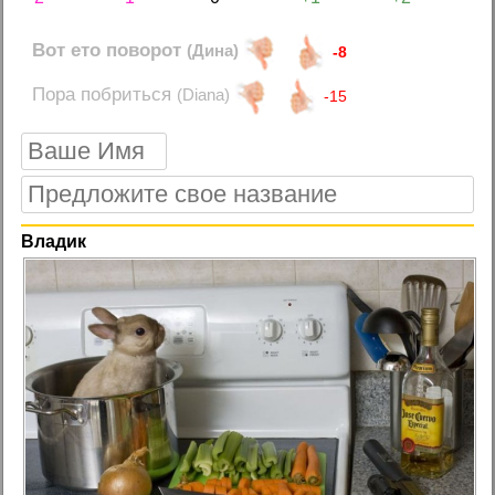
Вот ето поворот
(Дина)
-8
Пора побриться
(Diana)
-15
Владик