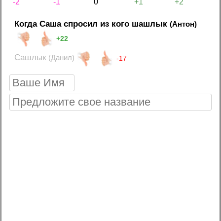
-2
-1
0
+1
+2
Когда Саша спросил из кого шашлык
(Антон)
+22
Сашлык
(Данил)
-17