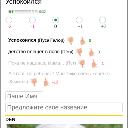
Успокоился
9/32
-2
-1
0
+1
+2
Успокоился
(Пуса Галор)
0
детство плещет в попе
(Пётр)
0
Пока не нашлась мама...
(Пут)
-1
А что я, не ребенок? Мне тоже очень хочется...
(Кримсон)
-12
DEN