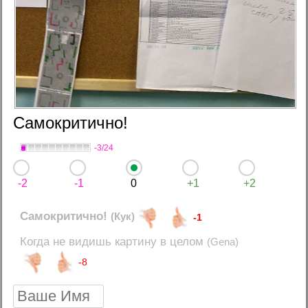
Самокритично!
-3/24
-2
-1
0
+1
+2
Самокритично!
(Кук)
-1
Когда не видишь картину в целом
(Gena)
-8