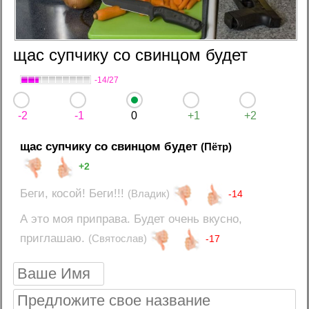
щас супчику со свинцом будет
-14/27
-2
-1
0
+1
+2
щас супчику со свинцом будет
(Пётр)
+2
Беги, косой! Беги!!!
(Владик)
-14
А это моя приправа. Будет очень вкусно,
приглашаю.
(Святослав)
-17