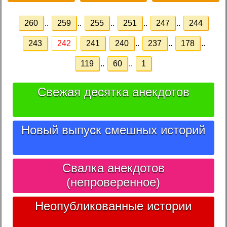
260
..
259
..
255
..
251
..
247
..
244
243
242
241
240
..
237
..
178
..
119
..
60
..
1
Свежая десятка анекдотов
Новый выпуск смешных историй
Свалка анекдотов
(непроверенное)
Неопубликованные истории