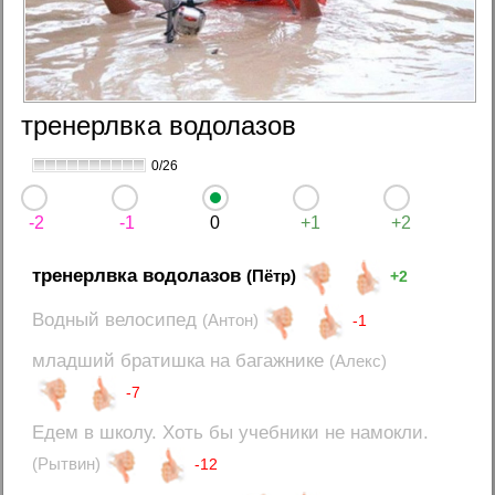
тренерлвка водолазов
0/26
-2
-1
0
+1
+2
тренерлвка водолазов
(Пётр)
+2
Водный велосипед
(Антон)
-1
младший братишка на багажнике
(Алекс)
-7
Едем в школу. Хоть бы учебники не намокли.
(Рытвин)
-12