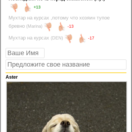
+13
Мухтар на курсах ,потому что хозяин тупое
бревно
(Marina)
-13
Мухтар на курсах
(DEN)
-17
Aster