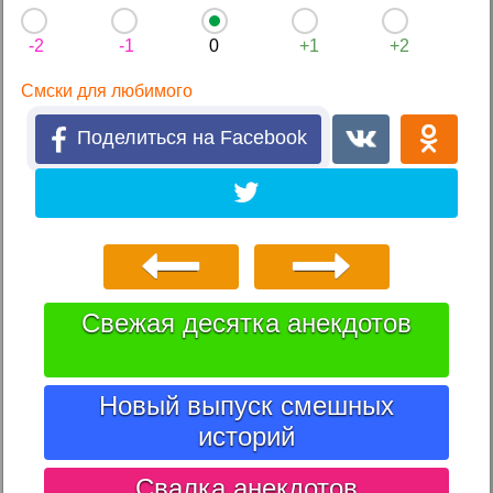
-2
-1
0
+1
+2
Смски для любимого
Поделиться на Facebook
Свежая десятка анекдотов
Новый выпуск смешных
историй
Свалка анекдотов