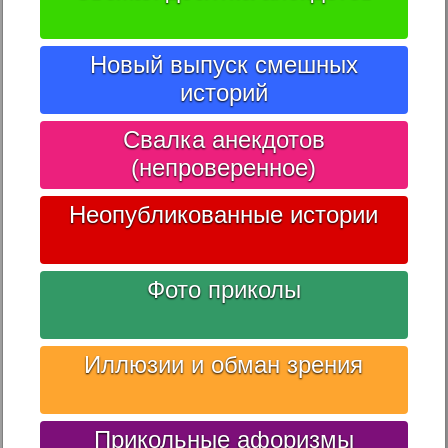
Новый выпуск смешных
историй
Свалка анекдотов
(непроверенное)
Неопубликованные истории
Фото приколы
Иллюзии и обман зрения
Прикольные афоризмы