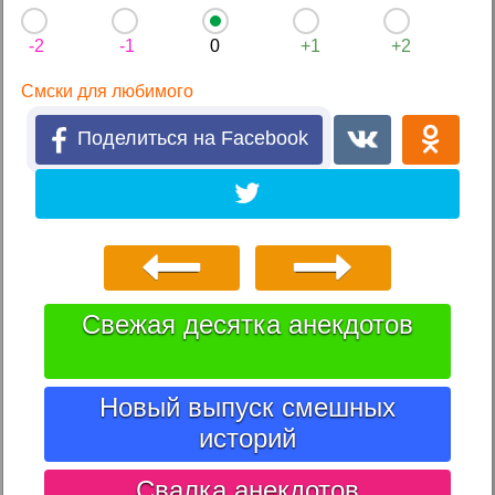
-2
-1
0
+1
+2
Смски для любимого
Поделиться на Facebook
Свежая десятка анекдотов
Новый выпуск смешных
историй
Свалка анекдотов