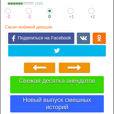
27/23
-2
-1
0
+1
+2
Смски любимой девушке
Поделиться на Facebook
Свежая десятка анекдотов
Новый выпуск смешных
историй