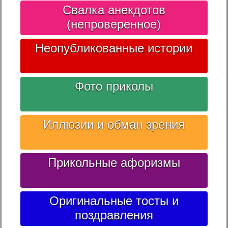
Свалка анекдотов
(непроверенное)
Неопубликованные истории
Фото приколы
Иллюзии и обман зрения
Прикольные афоризмы
Оригинальные тосты и
поздравления