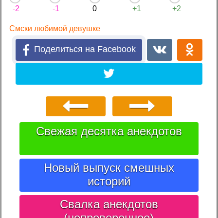
-2
-1
0
+1
+2
Смски любимой девушке
Поделиться на Facebook
Свежая десятка анекдотов
Новый выпуск смешных
историй
Свалка анекдотов
(непроверенное)