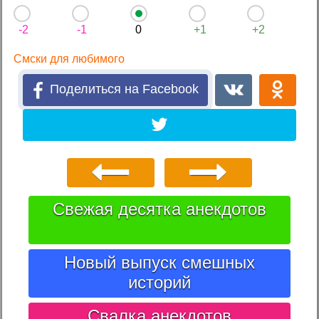
-2
-1
0
+1
+2
Смски для любимого
Поделиться на Facebook
Свежая десятка анекдотов
Новый выпуск смешных
историй
Свалка анекдотов