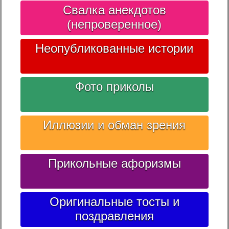
Свалка анекдотов
(непроверенное)
Неопубликованные истории
Фото приколы
Иллюзии и обман зрения
Прикольные афоризмы
Оригинальные тосты и
поздравления