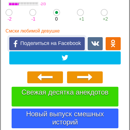
-2/3
-2
-1
0
+1
+2
Смски любимой девушке
Поделиться на Facebook
Свежая десятка анекдотов
Новый выпуск смешных
историй