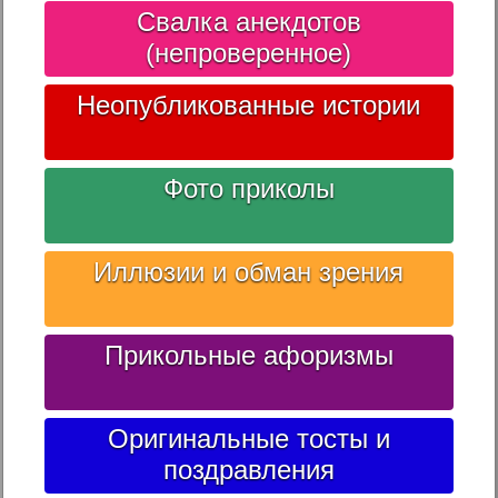
Свалка анекдотов
(непроверенное)
Неопубликованные истории
Фото приколы
Иллюзии и обман зрения
Прикольные афоризмы
Оригинальные тосты и
поздравления