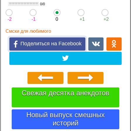
0/0
-2
-1
0
+1
+2
Смски для любимого
Поделиться на Facebook
Свежая десятка анекдотов
Новый выпуск смешных
историй