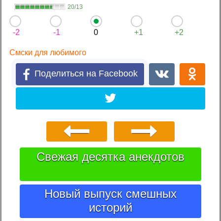
20/13
-2
-1
0
+1
+2
Смски для любимого
Поделиться на Facebook
Свежая десятка анекдотов
Новый выпуск смешных
историй