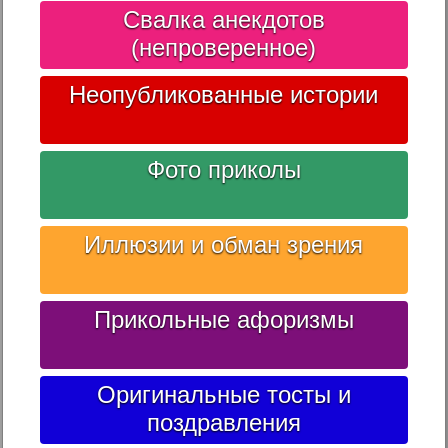
Свалка анекдотов
(непроверенное)
Неопубликованные истории
Фото приколы
Иллюзии и обман зрения
Прикольные афоризмы
Оригинальные тосты и
поздравления