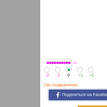
-2/1
-2
-1
0
+1
+2
Смс поздравления
Поделиться на Faceb