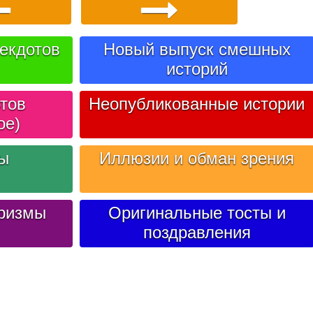
екдотов
Новый выпуск смешных
историй
тов
Неопубликованные истории
ое)
лы
Иллюзии и обман зрения
ризмы
Оригинальные тосты и
поздравления