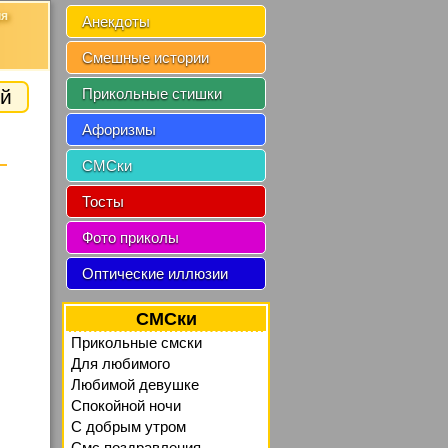
ия
Анекдоты
Смешные истории
й
Прикольные стишки
Афоризмы
СМСки
Тосты
Фото приколы
Оптические иллюзии
СМСки
Прикольные смски
Для любимого
Любимой девушке
Спокойной ночи
C добрым утром
Смс поздравления