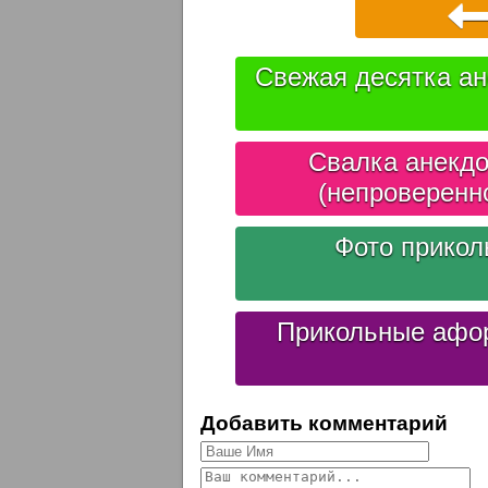
Свежая десятка ан
Свалка анекдо
(непроверенн
Фото прико
Прикольные афо
Добавить комментарий