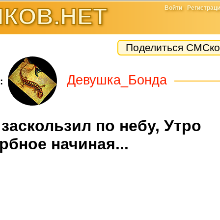
КОВ.НЕТ
Войти
Регистрац
Поделиться СМСко
Девушка_Бонда
:
заскользил по небу, Утро
рбное начиная...