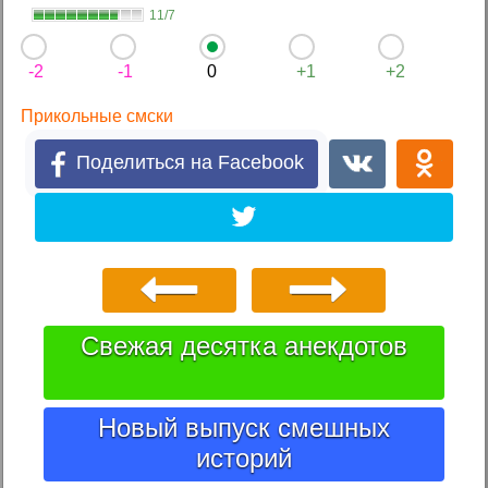
11/7
-2
-1
0
+1
+2
Прикольные смски
Поделиться на Facebook
Свежая десятка анекдотов
Новый выпуск смешных
историй