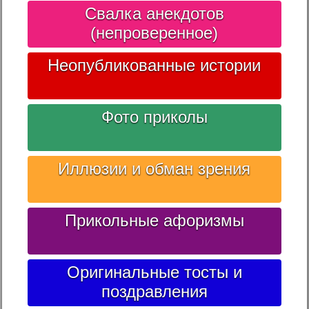
Свалка анекдотов
(непроверенное)
Неопубликованные истории
Фото приколы
Иллюзии и обман зрения
Прикольные афоризмы
Оригинальные тосты и
поздравления