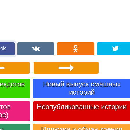
ook
екдотов
Новый выпуск смешных
историй
тов
Неопубликованные истории
ое)
лы
Иллюзии и обман зрения