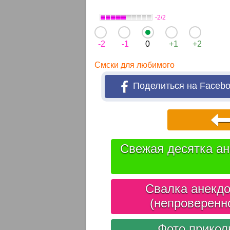
-2/2
-2
-1
0
+1
+2
Смски для любимого
Поделиться на Faceb
Свежая десятка ан
Свалка анекдо
(непроверенн
Фото прико