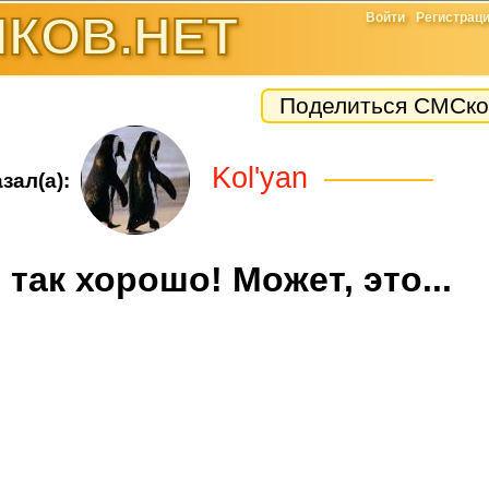
КОВ.НЕТ
Войти
Регистрац
Поделиться СМСко
Kol'yan
зал(а):
 так хорошо! Может, это...