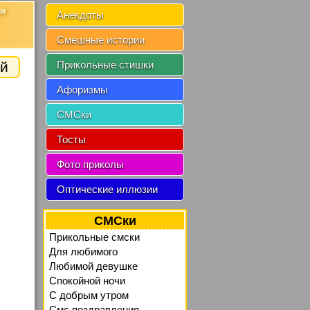
ия
Анекдоты
Смешные истории
й
Прикольные стишки
Афоризмы
СМСки
Тосты
Фото приколы
Оптические иллюзии
СМСки
Прикольные смски
Для любимого
Любимой девушке
Спокойной ночи
C добрым утром
Смс поздравления