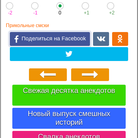
-2
-1
0
+1
+2
Прикольные смски
Поделиться на Facebook
Свежая десятка анекдотов
Новый выпуск смешных
историй
Свалка анекдотов