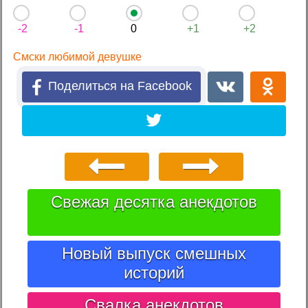
-2
-1
0
+1
+2
Смски любимой девушке
Поделиться на Facebook
Свежая десятка анекдотов
Новый выпуск смешных
историй
Свалка анекдотов