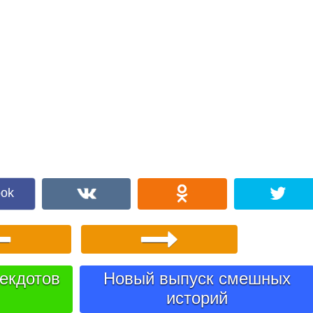
ook
екдотов
Новый выпуск смешных
историй