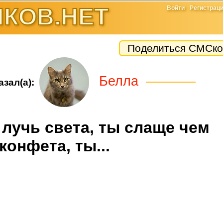
КОВ.НЕТ
Войти
Регистрац
Поделиться СМСко
Белла
зал(а):
 лучь света, ты слаще чем
конфета, ты...