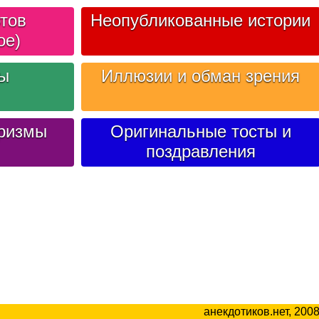
тов
Неопубликованные истории
ое)
лы
Иллюзии и обман зрения
ризмы
Оригинальные тосты и
поздравления
анекдотиков.нет, 200