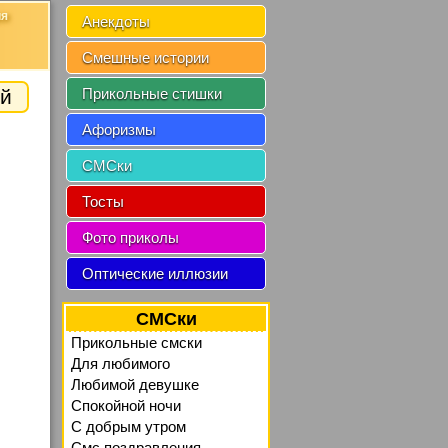
ия
Анекдоты
Смешные истории
й
Прикольные стишки
Афоризмы
СМСки
Тосты
Фото приколы
Оптические иллюзии
СМСки
Прикольные смски
Для любимого
Любимой девушке
Спокойной ночи
C добрым утром
Смс поздравления