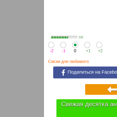
8/6
-2
-1
0
+1
+2
Смски для любимого
Поделиться на Faceb
Свежая десятка ан