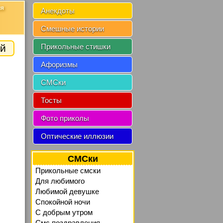
ия
Анекдоты
Смешные истории
й
Прикольные стишки
Афоризмы
СМСки
Тосты
Фото приколы
Оптические иллюзии
СМСки
Прикольные смски
Для любимого
Любимой девушке
Спокойной ночи
C добрым утром
Смс поздравления