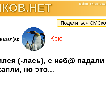
КОВ.НЕТ
Войти
Регистрац
Поделиться СМСко
Kсю
казал(а):
лся (-лась), с неб@ падали
капли, но это...