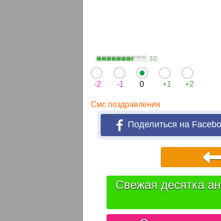
3/2
-2
-1
0
+1
+2
Смс поздравления
Поделиться на Faceb
Свежая десятка ан