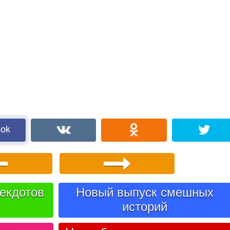
ook
екдотов
Новый выпуск смешных
историй