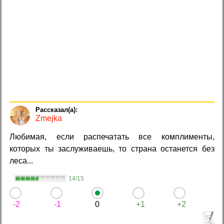
Zmejka
Любимая, если распечатать все комплименты,
которых ты заслуживаешь, то страна останется без
леса...
14/15
-2
-1
0
+1
+2