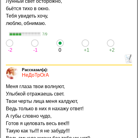
Лунный свет осторожно,
бьётся тихо в окно.
Тебя увидеть хочу,
люблю, обнимаю.
7/9
-2
-1
0
+1
+2
НеДоТрОгА
Меня глаза твои волнуют,
Улыбкой отражаешь свет.
Твои черты лица меня калдуют,
Ведь только в них я нахажу ответ!
А губы словно чудо,
Готов я целовать весь век!!!
Такую как ты!!! я не забуду!!!