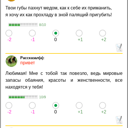
Твои губы пахнут медом, как к себе их приманить,
я хочу их как прохладу в зной палящий пригубить!
8/10
-2
-1
0
+1
+2
привет
Любимая! Мне с тобой так повезло, ведь мировые
запасы обаяния, красоты и женственности, все
находятся у тебя!
10/9
-2
-1
0
+1
+2