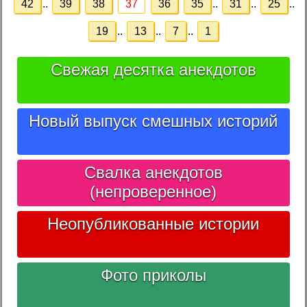
42
..
39
38
37
36
35
..
31
..
25
..
19
..
13
..
7
..
1
Свежая десятка анекдотов
Новый выпуск смешных историй
Свалка анекдотов
(непроверенное)
Неопубликованные истории
Фото приколы