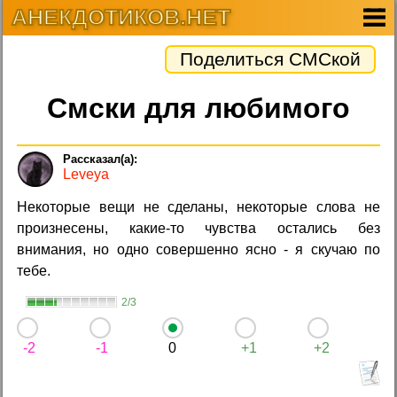
АНЕКДОТИКОВ.НЕТ
Поделиться СМСкой
Смски для любимого
Leveya
Некоторые вещи не сделаны, некоторые слова не
произнесены, какие-то чувства остались без
внимания, но одно совершенно ясно - я скучаю по
тебе.
2/3
-2
-1
0
+1
+2