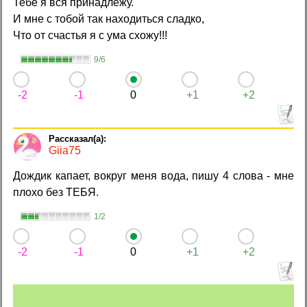
Тебе я вся принадлежу.
И мне с тобой так находиться сладко,
Что от счастья я с ума схожу!!!
9/6
-2
-1
0
+1
+2
Giia75
Дождик капает, вокруг меня вода, пишу 4 слова - мне
плохо без ТЕБЯ.
1/2
-2
-1
0
+1
+2