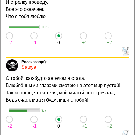
И стрелку проведу.
Все это означает,
Что я тебя люблю!
10/5
-2
-1
0
+1
+2
Satsya
С тобой, как-будто ангелом я стала,
Влюблёнными глазами смотрю на этот мир пустой!
Так хорошо, что я тебя, мой милый повстречала,
Ведь счастлива я буду лиши с тобой!!!
8/7
-2
-1
0
+1
+2