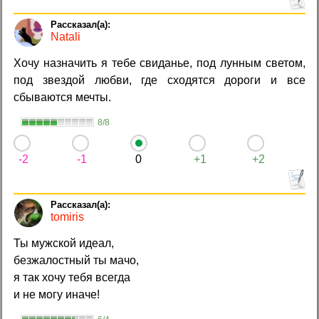
Natali
Хочу назначить я тебе свиданье, под лунным светом,
под звездой любви, где сходятся дороги и все
сбываются мечты.
8/8
-2
-1
0
+1
+2
tomiris
Ты мужской идеал,
безжалостный ты мачо,
я так хочу тебя всегда
и не могу иначе!