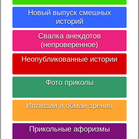
Новый выпуск смешных
историй
Свалка анекдотов
(непроверенное)
Неопубликованные истории
Фото приколы
Иллюзии и обман зрения
Прикольные афоризмы