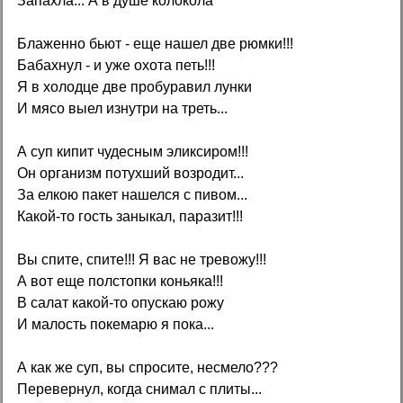
Запахла... А в душе колокола
Блаженно бьют - еще нашел две рюмки!!!
Бабахнул - и уже охота петь!!!
Я в холодце две пробуравил лунки
И мясо выел изнутри на треть...
А суп кипит чудесным эликсиром!!!
Он организм потухший возродит...
За елкою пакет нашелся с пивом...
Какой-то гость заныкал, паразит!!!
Вы спите, спите!!! Я вас не тревожу!!!
А вот еще полстопки коньяка!!!
В салат какой-то опускаю рожу
И малость покемарю я пока...
А как же суп, вы спросите, несмело???
Перевернул, когда снимал с плиты...