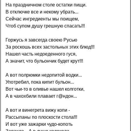
На праздничном столе остатки пищи.
В отключке все и некому убрать...
Сейчас ингредиенты мы поищем,
Чтоб супом душу грешную спасать!!!
Горжусь я завсегда своею Русью
За роскошь всех застольных этих блюд!!!
Нашел часть недоеденного гуся,
А значит, что бульончик будет крут!!!
А вот полрюмки недопитой водки...
Употребил, пока кипит бульон...
Вот чьи-то в оливье нашел колготки,
А в чахохбили плавает г@ндон...
А вот и винегрета вижу копи -
Рассыпаны по плоскости стола!!!
И вот уже зажарки чудо-копоть