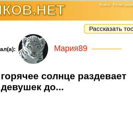
КОВ.НЕТ
Войти
Регистрац
Рассказать то
Мария89
ал(а):
 горячее солнце раздевает
девушек до...