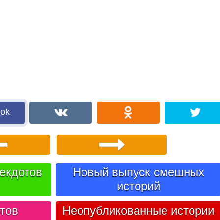
ook
екдотов
Новый выпуск смешных
историй
тов
Неопубликованные истории