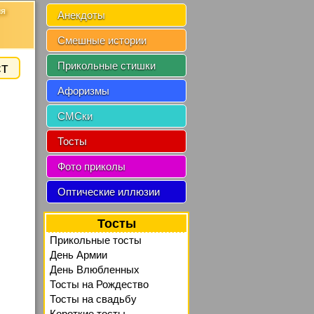
ия
Анекдоты
Смешные истории
ст
Прикольные стишки
Афоризмы
СМСки
Тосты
Фото приколы
Оптические иллюзии
Тосты
Прикольные тосты
День Армии
День Влюбленных
Тосты на Рождество
Тосты на свадьбу
Короткие тосты