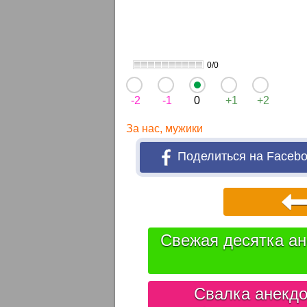
0/0
-2
-1
0
+1
+2
За нас, мужики
Поделиться на Faceb
Свежая десятка ан
Свалка анекдо