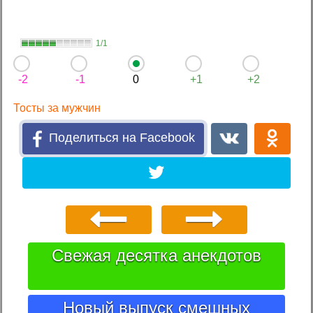
1/1
-2
-1
0
+1
+2
Тосты за мужчин
Поделиться на Facebook
Свежая десятка анекдотов
Новый выпуск смешных