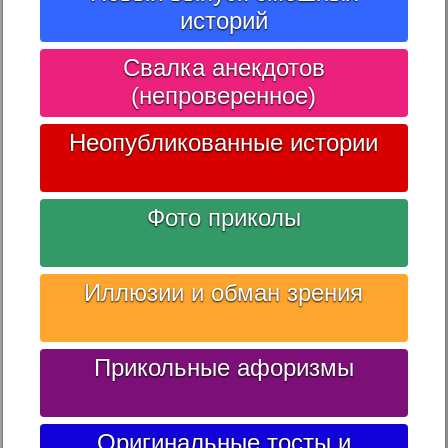
историй
Свалка анекдотов
(непроверенное)
Неопубликованные истории
Фото приколы
Иллюзии и обман зрения
Прикольные афоризмы
Оригинальные тосты и