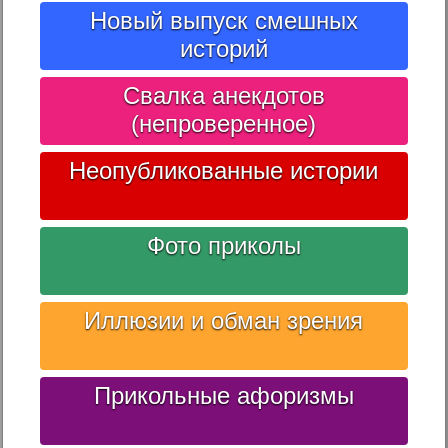
Новый выпуск смешных
историй
Свалка анекдотов
(непроверенное)
Неопубликованные истории
Фото приколы
Иллюзии и обман зрения
Прикольные афоризмы