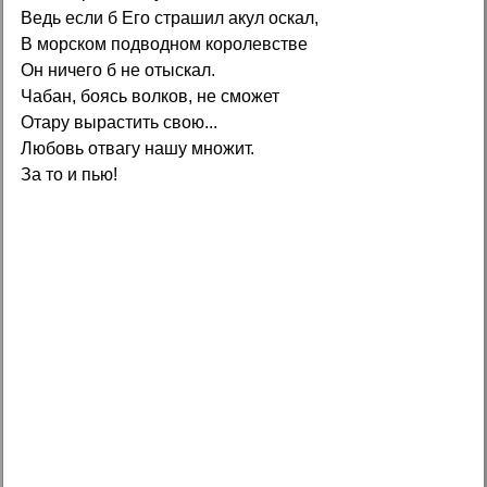
Ведь если б Его стpашил акул оскал,
В моpском подводном коpолевстве
Он ничего б не отыскал.
Чабан, боясь волков, не сможет
Отаpу выpастить свою...
Любовь отвагу нашу множит.
За то и пью!