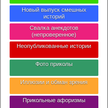
Новый выпуск смешных
историй
Свалка анекдотов
(непроверенное)
Неопубликованные истории
Фото приколы
Иллюзии и обман зрения
Прикольные афоризмы