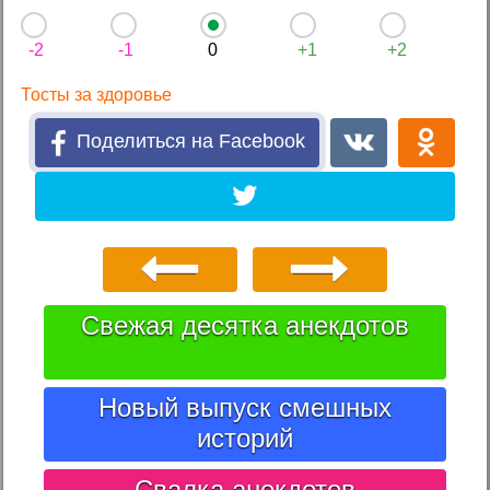
-2
-1
0
+1
+2
Тосты за здоровье
Поделиться на Facebook
Свежая десятка анекдотов
Новый выпуск смешных
историй
Свалка анекдотов