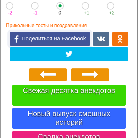
-2
-1
0
+1
+2
Прикольные тосты и поздравления
Поделиться на Facebook
Свежая десятка анекдотов
Новый выпуск смешных
историй
Свалка анекдотов