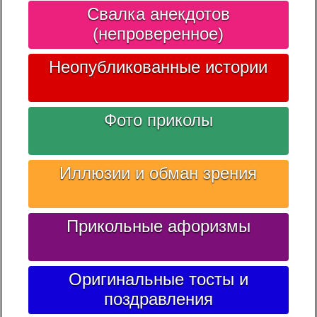
Свалка анекдотов
(непроверенное)
Неопубликованные истории
Фото приколы
Иллюзии и обман зрения
Прикольные афоризмы
Оригинальные тосты и
поздравления