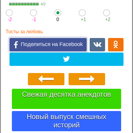
4/2
-2
-1
0
+1
+2
Тосты за любовь
Поделиться на Facebook
Свежая десятка анекдотов
Новый выпуск смешных
историй