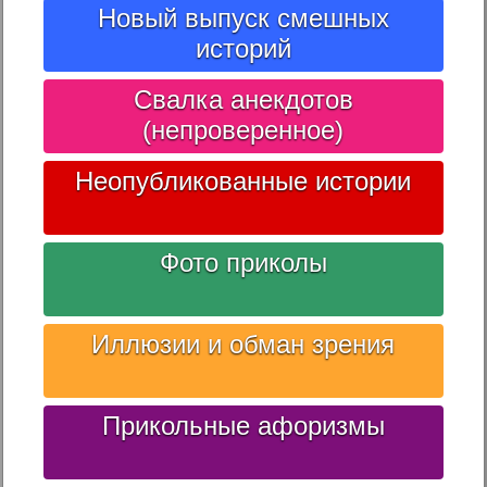
Новый выпуск смешных
историй
Свалка анекдотов
(непроверенное)
Неопубликованные истории
Фото приколы
Иллюзии и обман зрения
Прикольные афоризмы