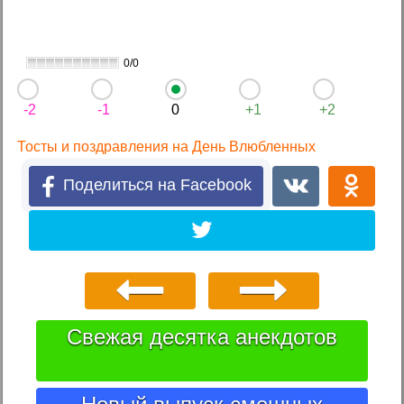
0/0
-2
-1
0
+1
+2
Тосты и поздравления на День Влюбленных
Поделиться на Facebook
Свежая десятка анекдотов