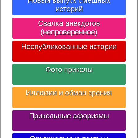
Новый выпуск смешных
историй
Свалка анекдотов
(непроверенное)
Неопубликованные истории
Фото приколы
Иллюзии и обман зрения
Прикольные афоризмы