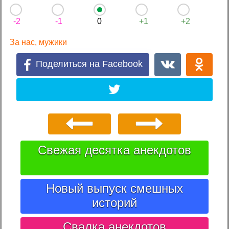
-2
-1
0
+1
+2
За нас, мужики
Поделиться на Facebook
Свежая десятка анекдотов
Новый выпуск смешных
историй
Свалка анекдотов