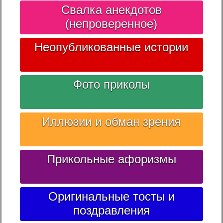
Свалка анекдотов
(непроверенное)
Неопубликованные истории
Фото приколы
Иллюзии и обман зрения
Прикольные афоризмы
Оригинальные тосты и
поздравления