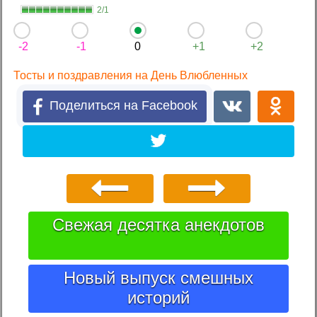
2/1
-2
-1
0
+1
+2
Тосты и поздравления на День Влюбленных
Поделиться на Facebook
Свежая десятка анекдотов
Новый выпуск смешных
историй