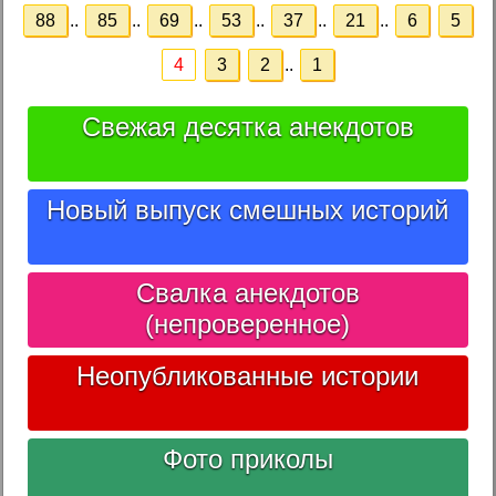
88
..
85
..
69
..
53
..
37
..
21
..
6
5
4
3
2
..
1
Свежая десятка анекдотов
Новый выпуск смешных историй
Свалка анекдотов
(непроверенное)
Неопубликованные истории
Фото приколы