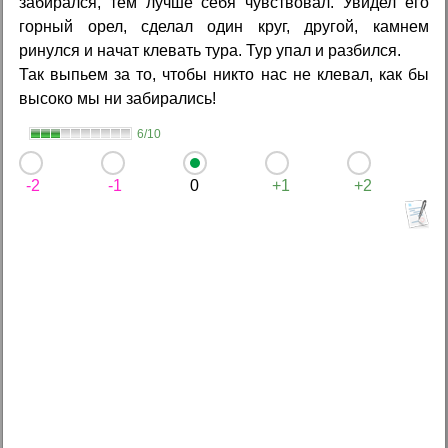
забирался, тем лучше себя чувствовал. Увидел его
горный орел, сделал один круг, другой, камнем
ринулся и начат клевать тура. Тур упал и разбился.
Так выпьем за то, чтобы никто нас не клевал, как бы
высоко мы ни забирались!
6/10
-2
-1
0
+1
+2