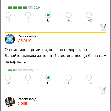
15/9
-2
-1
0
+1
+2
ИЛАНА
Он к истине стремился, но вино подорожало...
Давайте выпьем за то, чтобы истина всегда была нам
по карману.
4/7
-2
-1
0
+1
+2
clonik