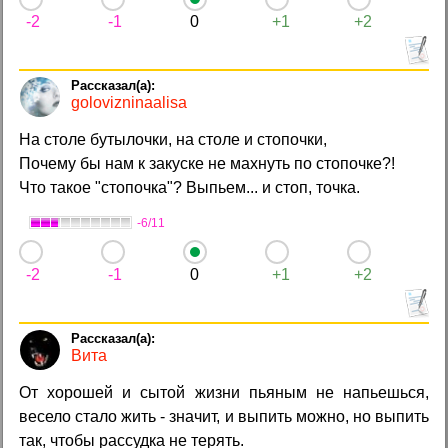
-2
-1
0
+1
+2
golovizninaalisa
На столе бутылочки, на столе и стопочки,
Почему бы нам к закуске не махнуть по стопочке?!
Что такое "стопочка"? Выпьем... и стоп, точка.
-6/11
-2
-1
0
+1
+2
Вита
От хорошей и сытой жизни пьяным не напьешься,
весело стало жить - значит, и выпить можно, но выпить
так, чтобы рассудка не терять.