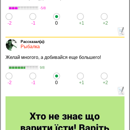
-5/8
-2
-1
0
+1
+2
Рыбалка
Желай многого, а добивайся еще большего!
9/8
-2
-1
0
+1
+2