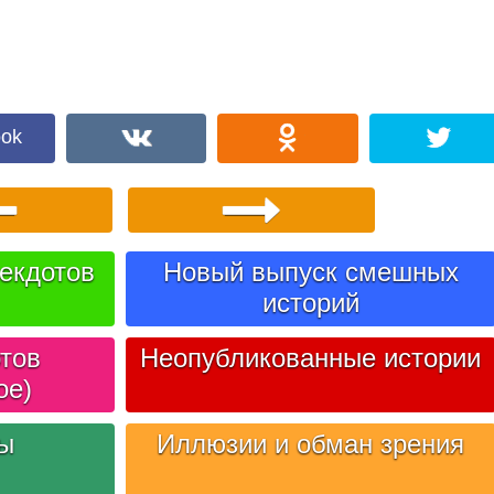
ook
екдотов
Новый выпуск смешных
историй
тов
Неопубликованные истории
ое)
лы
Иллюзии и обман зрения