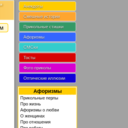
ия
Анекдоты
Смешные истории
зм
Прикольные стишки
Афоризмы
СМСки
Тосты
Фото приколы
Оптические иллюзии
Афоризмы
Прикольные перлы
Про жизнь
Афоризмы о любви
О женщинах
Про отношения
Про работу