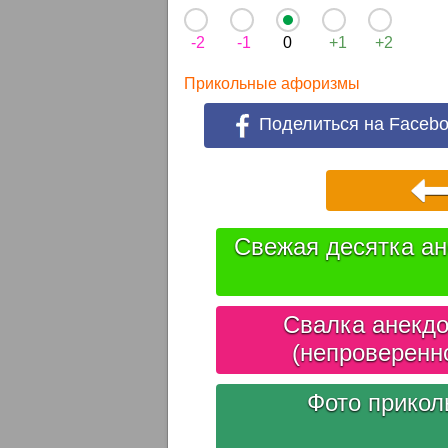
-2
-1
0
+1
+2
Прикольные афоризмы
Поделиться на Faceb
Свежая десятка ан
Свалка анекдо
(непроверенн
Фото прико