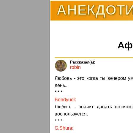
АНЕКДОТИ
Аф
robin
Любовь - это когда ты вечером у
день...
* * *
Bondyuel:
Любить - значит давать возмож
воспользуется.
* * *
G.Shura: