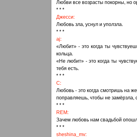
Любви все возрасты покорны, но о
* * *
Джесси:
Любовь зла, уснул и уползла.
* * *
aj:
«Любит» - это когда ты чувствуеш
кольца.
«Не любит» - это когда ты чувств
тебя есть.
* * *
С:
Любовь - это когда смотришь на же
поправляешь, чтобы не замёрзла, с*
* * *
REM:
Зачем любовь нам свадьбой опош
* * *
sheshina_mv: