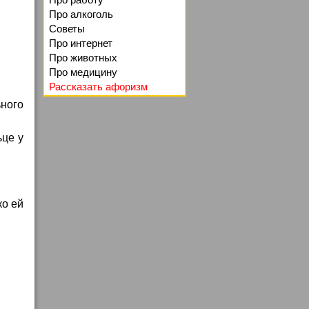
Про алкоголь
Советы
Про интернет
Про животных
Про медицину
Рассказать афоризм
ьного
ьце у
ко ей