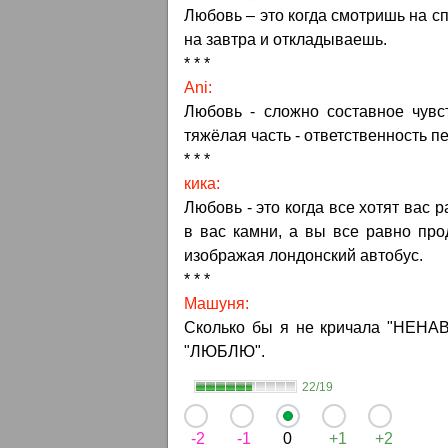
Любовь – это когда смотришь на с
на завтра и откладываешь.
* * *
Ani:
Любовь - сложно составное чувс
тяжёлая часть - ответственность 
* * *
кика:
Любовь - это когда все хотят вас 
в вас камни, а вы все равно про
изображая лондонский автобус.
* * *
Машуня:
Сколько бы я не кричала "НЕНАВИ
"ЛЮБЛЮ".
22/19
-2
-1
0
+1
+2