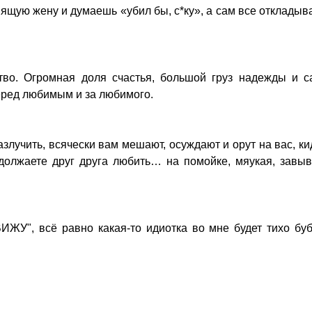
пящую жену и думаешь «убил бы, с*ку», а сам все отклады
тво. Огромная доля счастья, большой груз надежды и с
перед любимым и за любимого.
разлучить, всячески вам мешают, осуждают и орут на вас, к
должаете друг друга любить… на помойке, мяукая, завы
ЖУ", всё равно какая-то идиотка во мне будет тихо бу