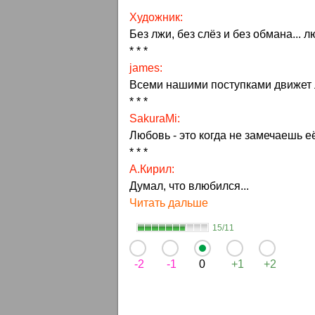
* * *
Художник:
Без лжи, без слёз и без обмана... 
* * *
james:
Всеми нашими поступками движет л
* * *
SakuraMi:
Любовь - это когда не замечаешь е
* * *
А.Кирил:
Думал, что влюбился...
Читать дальше
15/11
-2
-1
0
+1
+2