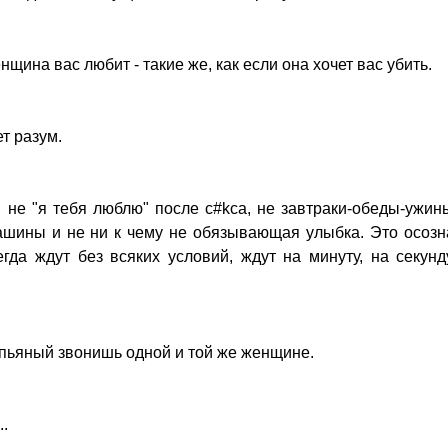
нщина вас любит - такие же, как если она хочет вас убить.
т разум.
и не "я тебя люблю" после с#kса, не завтраки-обеды-ужин
ашины и не ни к чему не обязывающая улыбка. Это осозн
сегда ждут без всяких условий, ждут на минуту, на секунд
и пьяный звонишь одной и той же женщине.
..