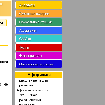
ия
Анекдоты
Смешные истории
зм
Прикольные стишки
Афоризмы
СМСки
Тосты
Фото приколы
рошел
Оптические иллюзии
Афоризмы
Прикольные перлы
ю не
Про жизнь
Афоризмы о любви
О женщинах
Про отношения
Про работу