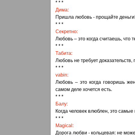
* * *
Дима:
Пришла любовь - прощайте деньги
* * *
Секретно:
Любовь – это когда считаешь, что те
* * *
Табита:
Любовь не требует доказательств, п
* * *
vabin:
Любовь – это когда говоришь жен
самом деле хочется есть.
* * *
Балу:
Когда человек влюблен, это самые 
* * *
Magical:
Дорога любви - кольцевая: не може