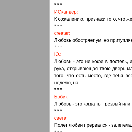
* * *
ИСкандер:
К сожалению, признаки того, что же
* * *
creater:
Любовь обостряет ум, но притупляе
* * *
Ю.:
Любовь - это не кофе в постель, 
рука, открывающая твою дверь м
того, что есть место, где тебя в
неделю, на...
* * *
Бобик:
Любовь - это когда ты трезвый ил
* * *
света:
Полет любви прервался - залетела.