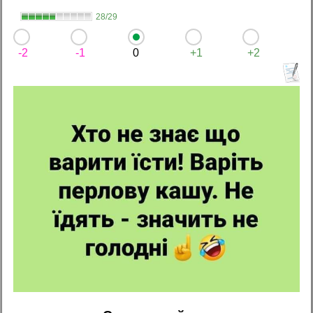
28/29
-2
-1
0
+1
+2