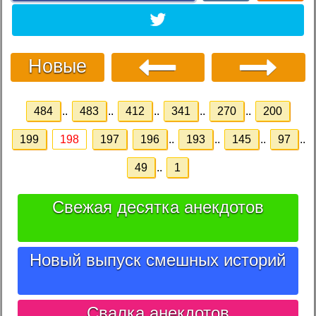
Новые
484
..
483
..
412
..
341
..
270
..
200
199
198
197
196
..
193
..
145
..
97
..
49
..
1
Свежая десятка анекдотов
Новый выпуск смешных историй
Свалка анекдотов