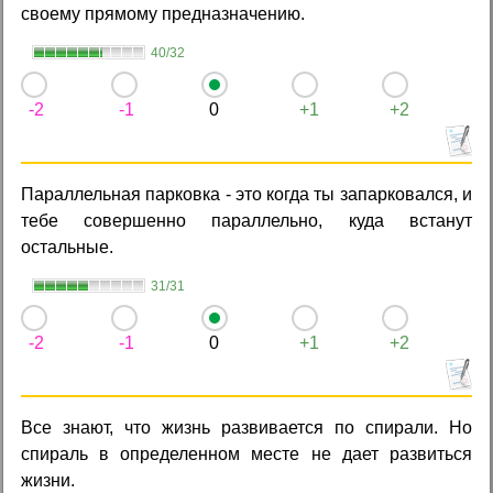
своему прямому предназначению.
40/32
-2
-1
0
+1
+2
Параллельная парковка - это когда ты запарковался, и
тебе совершенно параллельно, куда встанут
остальные.
31/31
-2
-1
0
+1
+2
Все знают, что жизнь развивается по спиpали. Hо
спиpаль в определенном месте не дает развиться
жизни.