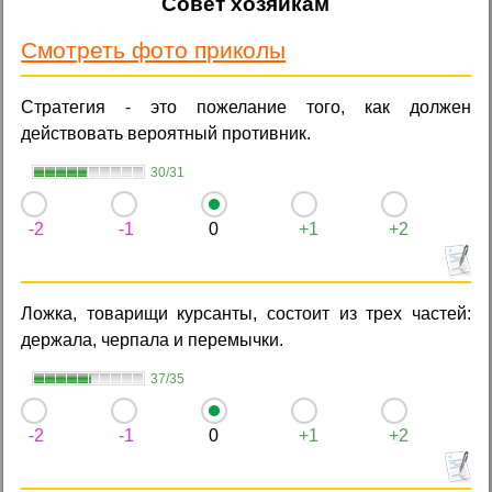
Совет хозяйкам
Смотреть фото приколы
Стратегия - это пожелание того, как должен
действовать вероятный противник.
30/31
-2
-1
0
+1
+2
Ложка, товарищи курсанты, состоит из трех частей:
держала, черпала и перемычки.
37/35
-2
-1
0
+1
+2