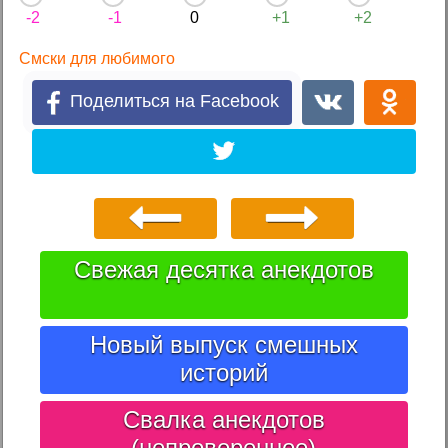
-2
-1
0
+1
+2
Смски для любимого
Поделиться на Facebook
Свежая десятка анекдотов
Новый выпуск смешных
историй
Свалка анекдотов
(непроверенное)