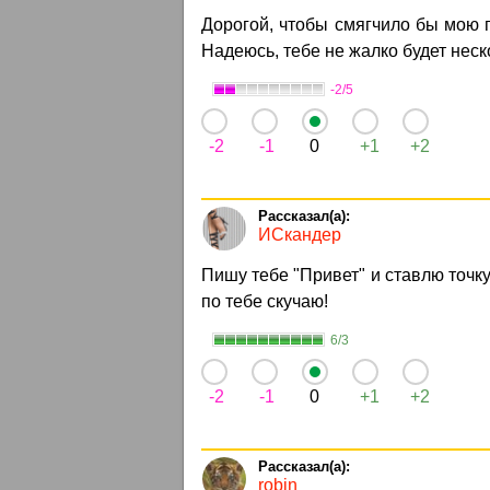
Дорогой, чтобы смягчило бы мою г
Надеюсь, тебе не жалко будет неск
-2/5
-2
-1
0
+1
+2
ИСкандер
Пишу тебе "Привет" и ставлю точку
по тебе скучаю!
6/3
-2
-1
0
+1
+2
robin