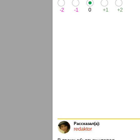
-2
-1
0
+1
+2
redaktor