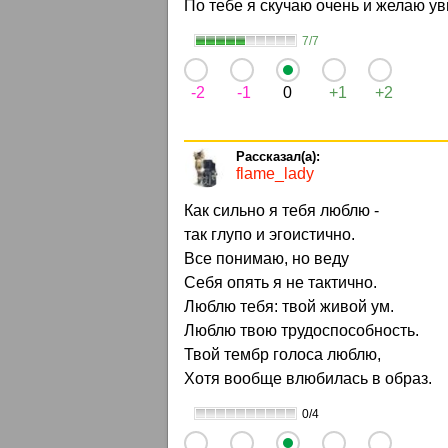
По тебе я скучаю очень и желаю ув
7/7
-2
-1
0
+1
+2
flame_lady
Как сильно я тебя люблю -
так глупо и эгоистично.
Все понимаю, но веду
Себя опять я не тактично.
Люблю тебя: твой живой ум.
Люблю твою трудоспособность.
Твой тембр голоса люблю,
Хотя вообще влюбилась в образ.
0/4