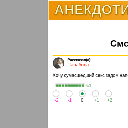
АНЕКДОТИ
Смс
Парабола
Хочу сумасшедший секс задом напе
6/3
-2
-1
0
+1
+2