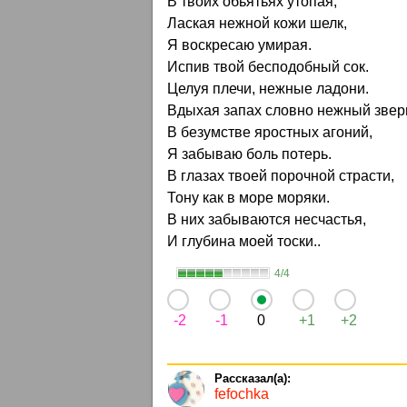
В твоих обьятьях утопая,
Лаская нежной кожи шелк,
Я воскресаю умирая.
Испив твой бесподобный сок.
Целуя плечи, нежные ладони.
Вдыхая запах словно нежный звер
В безумстве яростных агоний,
Я забываю боль потерь.
В глазах твоей порочной страсти,
Тону как в море моряки.
В них забываются несчастья,
И глубина моей тоски..
4/4
-2
-1
0
+1
+2
fefochka