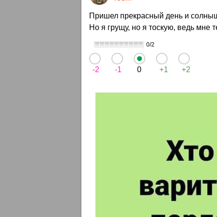
Пришел прекрасный день и солнышк
Но я грущу, но я тоскую, ведь мне т
0/2
-2
-1
0
+1
+2