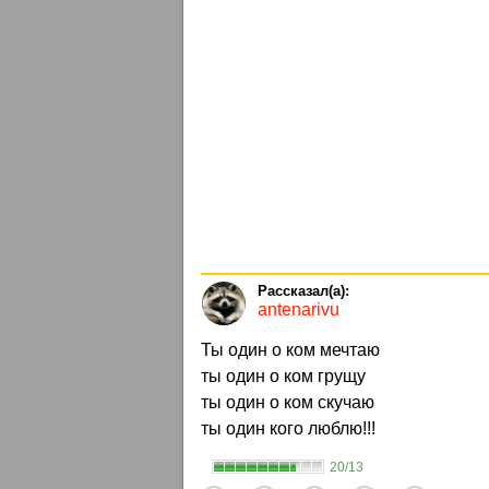
antenarivu
Ты один о ком мечтаю
ты один о ком грущу
ты один о ком скучаю
ты один кого люблю!!!
20/13