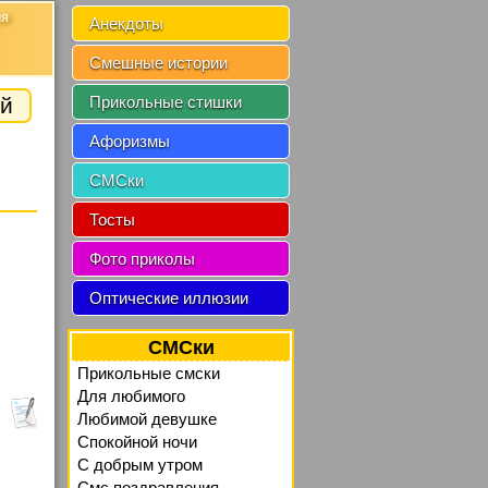
ия
Анекдоты
Смешные истории
й
Прикольные стишки
Афоризмы
СМСки
Тосты
Фото приколы
Оптические иллюзии
СМСки
Прикольные смски
Для любимого
Любимой девушке
Спокойной ночи
C добрым утром
Смс поздравления