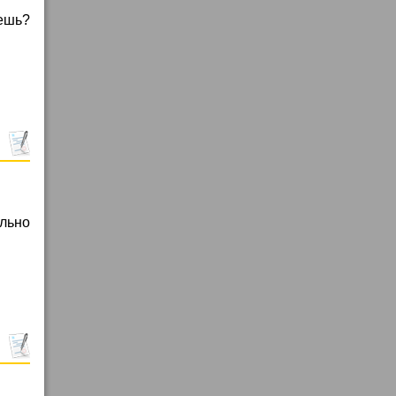
аешь?
ильно