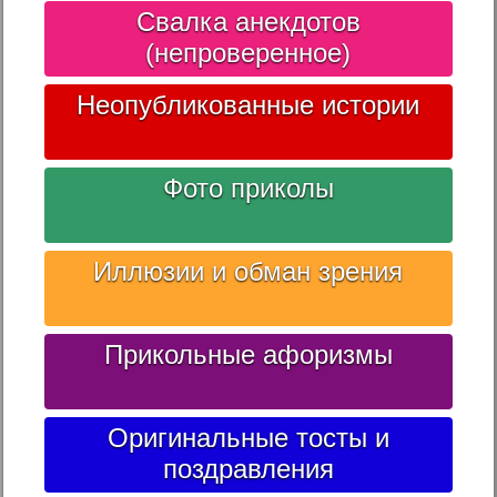
Свалка анекдотов
(непроверенное)
Неопубликованные истории
Фото приколы
Иллюзии и обман зрения
Прикольные афоризмы
Оригинальные тосты и
поздравления