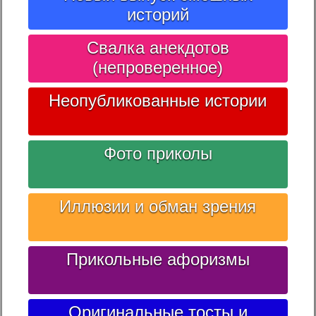
историй
Свалка анекдотов
(непроверенное)
Неопубликованные истории
Фото приколы
Иллюзии и обман зрения
Прикольные афоризмы
Оригинальные тосты и