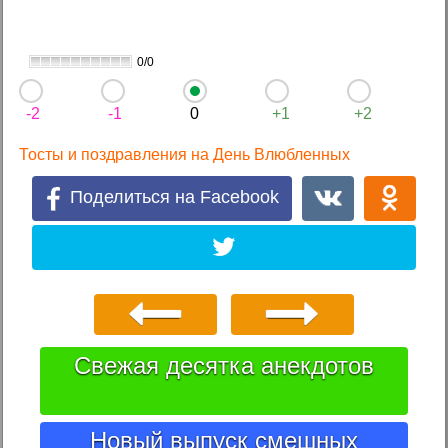
0/0
-2
-1
0
+1
+2
Тосты и поздравления на День Влюбленных
Поделиться на Facebook
Свежая десятка анекдотов
Новый выпуск смешных