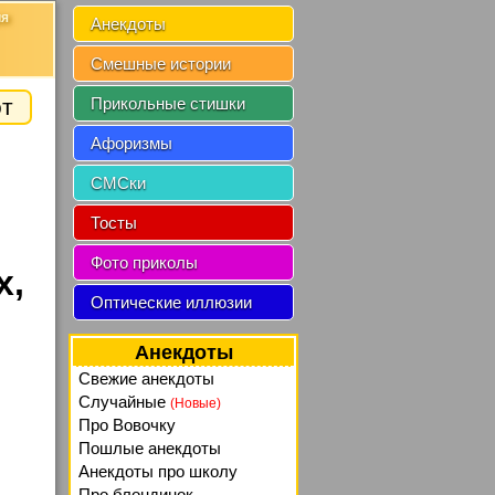
ия
Анекдоты
Смешные истории
от
Прикольные стишки
Афоризмы
СМСки
Тосты
Фото приколы
х,
Оптические иллюзии
Анекдоты
Свежие анекдоты
Случайные
(Новые)
Про Вовочку
Пошлые анекдоты
Анекдоты про школу
Про блондинок