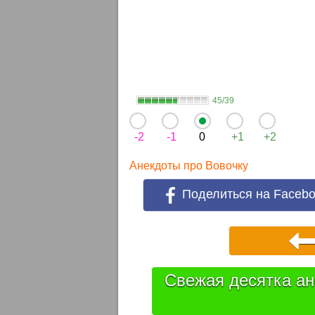
45/39
-2
-1
0
+1
+2
Анекдоты про Вовочку
Поделиться на Faceb
Свежая десятка ан