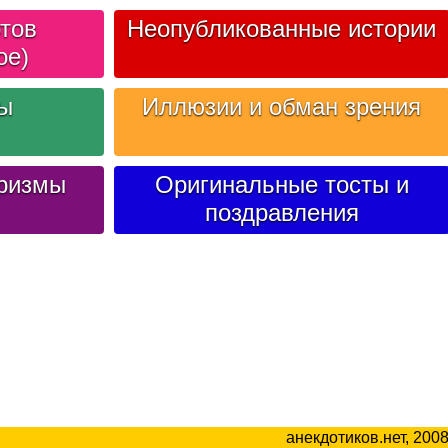
тов
Неопубликованные истории
ое)
лы
Иллюзии и обман зрения
ризмы
Оригинальные тосты и
поздравления
анекдотиков.нет, 200