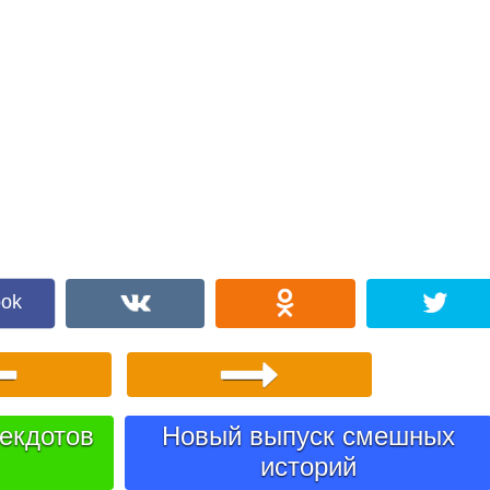
ook
екдотов
Новый выпуск смешных
историй