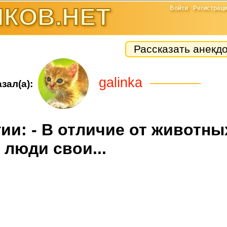
КОВ.НЕТ
Войти
Регистрац
Рассказать анекд
galinka
зал(а):
ии: - В отличие от животны
люди свои...