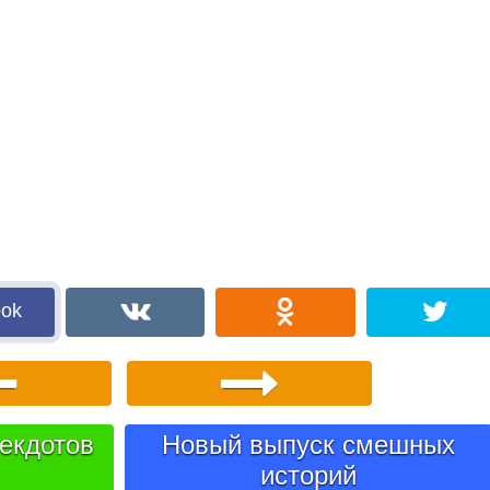
ook
екдотов
Новый выпуск смешных
историй