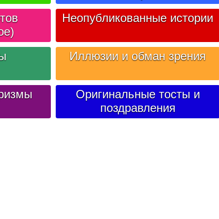
тов
Неопубликованные истории
ое)
лы
Иллюзии и обман зрения
ризмы
Оригинальные тосты и
поздравления