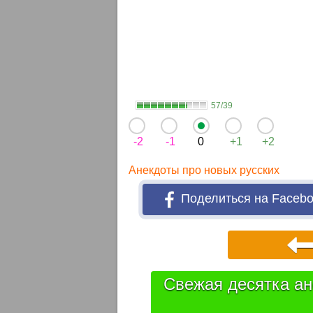
57/39
-2
-1
0
+1
+2
Анекдоты про новых русских
Поделиться на Faceb
Свежая десятка ан