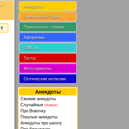
ия
Анекдоты
Смешные истории
от
Прикольные стишки
Афоризмы
СМСки
Тосты
Фото приколы
Оптические иллюзии
Анекдоты
Свежие анекдоты
Случайные
(Новые)
Про Вовочку
Пошлые анекдоты
Анекдоты про школу
Про блондинок