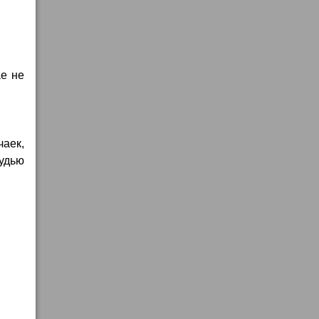
ае не
аек,
удью