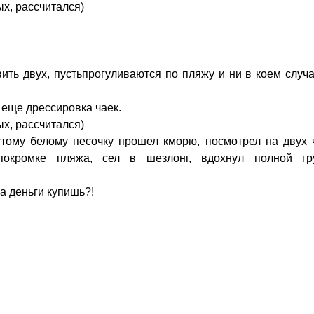
ых, рассчитался)
авить двух, пустьпрогуливаются по пляжу и ни в коем случ
а еще дрессировка чаек.
ых, рассчитался)
тому белому песочку прошел кморю, посмотрел на двух ч
покромке пляжа, сел в шезлонг, вдохнул полной гр
за деньги купишь?!