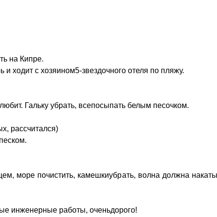
ть на Кипре.
ь и ходит с хозяином5-звездочного отеля по пляжу.
 любит. Гальку убрать, всепосыпать белым песочком.
ых, рассчитался)
песком.
щем, море почистить, камешкиубрать, волна должна накат
ные инженерные работы, оченьдорого!