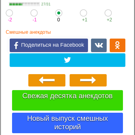
27/31
-2
-1
0
+1
+2
Смешные анекдоты
Поделиться на Facebook
Свежая десятка анекдотов
Новый выпуск смешных
историй