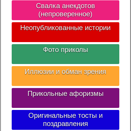
Свалка анекдотов
(непроверенное)
Неопубликованные истории
Фото приколы
Иллюзии и обман зрения
Прикольные афоризмы
Оригинальные тосты и
поздравления