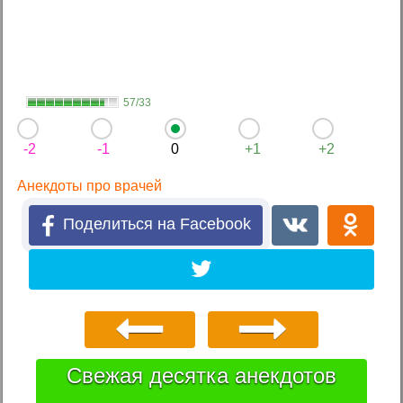
57/33
-2
-1
0
+1
+2
Анекдоты про врачей
Поделиться на Facebook
Свежая десятка анекдотов