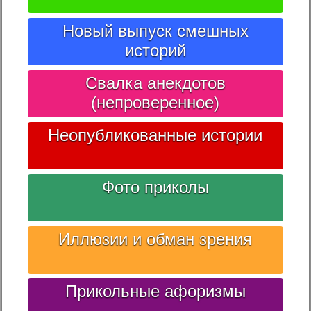
Новый выпуск смешных
историй
Свалка анекдотов
(непроверенное)
Неопубликованные истории
Фото приколы
Иллюзии и обман зрения
Прикольные афоризмы