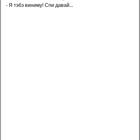
- Я тэбэ виниму! Спи давай...