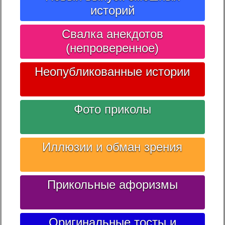
историй
Свалка анекдотов
(непроверенное)
Неопубликованные истории
Фото приколы
Иллюзии и обман зрения
Прикольные афоризмы
Оригинальные тосты и