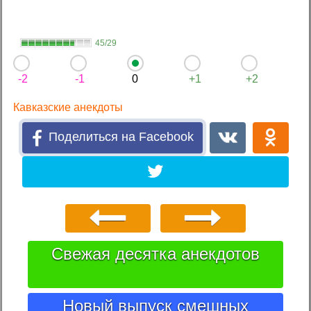
45/29
-2
-1
0
+1
+2
Кавказские анекдоты
Поделиться на Facebook
Свежая десятка анекдотов
Новый выпуск смешных